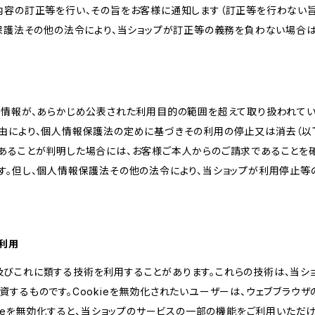
内容の訂正等を行い、その旨をお客様に通知します（訂正等を行わない
報保護法その他の法令により、当ショップが訂正等の義務を負わない場合は
人情報が、あらかじめ公表された利用目的の範囲を超えて取り扱われて
由により、個人情報保護法の定めに基づきその利用の停止又は消去（以下
あることが判明した場合には、お客様ご本人からのご請求であることを
す。但し、個人情報保護法その他の法令により、当ショップが利用停止等
の利用
kie及びこれに類する技術を利用することがあります。これらの技術は、当
するものです。Cookieを無効化されたいユーザーは、ウェブブラウザの
kieを無効化すると、当ショップのサービスの一部の機能をご利用いただ