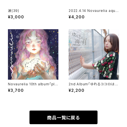
波(39)
2022.4.14 Novaurelia aquar
ium one man live「海月の見
¥3,000
¥4,200
た世界」DVD
Novaurelia 10th album「pla
2nd Album「ゆれるココロは海
netarium」（通常盤）
の月」
¥3,700
¥2,200
商品一覧に戻る