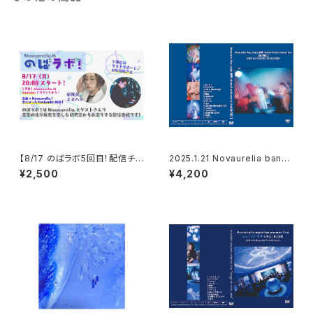
【8/17 のばラボ5回目！配信チケ
2025.1.21 Novaurelia band
ット】
oneman live 「波の随に」DVD
¥2,500
¥4,200