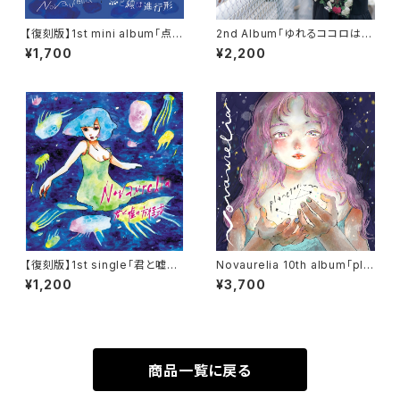
【復刻版】1st mini album「点と
2nd Album「ゆれるココロは海
線は進行形」
の月」
¥1,700
¥2,200
【復刻版】1st single「君と嘘の
Novaurelia 10th album「pla
方程式」
netarium」（通常盤）
¥1,200
¥3,700
商品一覧に戻る