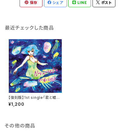
保存
シェア
LINE
ポスト
最近チェックした商品
【復刻版】1st single「君と嘘の
方程式」
¥1,200
その他の商品