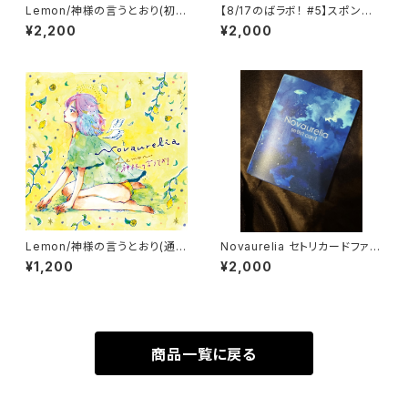
Lemon/神様の言うとおり(初回
【8/17のばラボ！ #5】スポンサ
限定盤)
ー様 Bプラン
¥2,200
¥2,000
Lemon/神様の言うとおり(通常
Novaurelia セトリカードファイ
盤)
ル
¥1,200
¥2,000
商品一覧に戻る