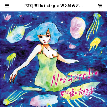
【復刻版】1st single「君と嘘の方程
式」 | Novaurelia online shop