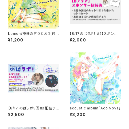
Lemon/神様の言うとおり(通常
【8/17のばラボ！ #5】スポンサ
盤)
ー様 Bプラン
¥1,200
¥2,000
【8/17 のばラボ5回目！配信チケ
acoustic album「Aco Nova」
ット】
¥2,500
¥3,200